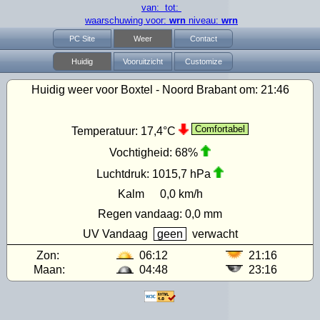
van: tot:
waarschuwing voor:
wrn
niveau:
wrn
PC Site
Weer
Contact
Huidig
Vooruitzicht
Customize
Huidig weer voor Boxtel - Noord Brabant om:
21:46
Comfortabel
Temperatuur:
17,4°C
Vochtigheid:
68%
Luchtdruk:
1015,7 hPa
Kalm
0,0 km/h
Regen vandaag:
0,0 mm
UV
Vandaag
geen
verwacht
Zon:
06:12
21:16
Maan:
04:48
23:16