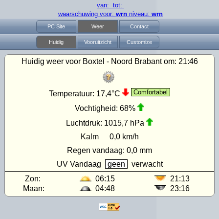
van: tot:
waarschuwing voor:
wrn
niveau:
wrn
PC Site
Weer
Contact
Huidig
Vooruitzicht
Customize
Huidig weer voor Boxtel - Noord Brabant om:
21:46
Comfortabel
Temperatuur:
17,4°C
Vochtigheid:
68%
Luchtdruk:
1015,7 hPa
Kalm
0,0 km/h
Regen vandaag:
0,0 mm
UV
Vandaag
geen
verwacht
Zon:
06:15
21:13
Maan:
04:48
23:16