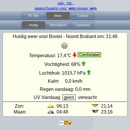
van: tot:
waarschuwing voor:
wrn
niveau:
wrn
PC Site
Weer
Contact
Huidig
Vooruitzicht
Customize
Huidig weer voor Boxtel - Noord Brabant om:
21:46
Comfortabel
Temperatuur:
17,4°C
Vochtigheid:
68%
Luchtdruk:
1015,7 hPa
Kalm
0,0 km/h
Regen vandaag:
0,0 mm
UV
Vandaag
geen
verwacht
Zon:
06:13
21:14
Maan:
04:48
23:16